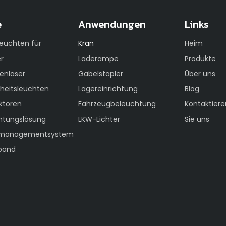
e
Anwendungen
Links
leuchten für
Kran
Heim
r
Laderampe
Produkte
ienlaser
Gabelstapler
Über uns
rheitsleuchten
Lagereinrichtung
Blog
ktoren
Fahrzeugbeleuchtung
Kontaktiere
htungslösung
LKW-Lichter
Sie uns
tsmanagementsystem
sband