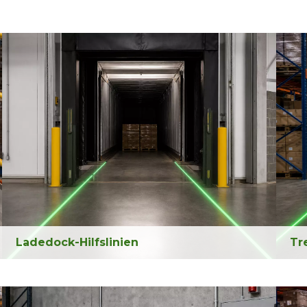
Ladedock-Hilfslinien
Tr
Helfen Sie Fahrern und Bedienern, klare Führungslinien
Tre
rund um Docktüren und Fahrzeugbewegungsbereiche
Geh
zu erkennen.
Sich