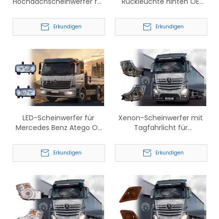
Hochdachscheinwerfer für
Rückleuchte hinten OE
Scania OEM 2535366
A0035446503
2535367
A0035446603
Erkundigen
Erkundigen
LED-Scheinwerfer für
Xenon-Scheinwerfer mit
Mercedes Benz Atego OE
Tagfahrlicht für
9738202261 9738202461
Mercedes-Benz Actros
9738202361 9738202561
9618205239 9618205339
Erkundigen
Erkundigen