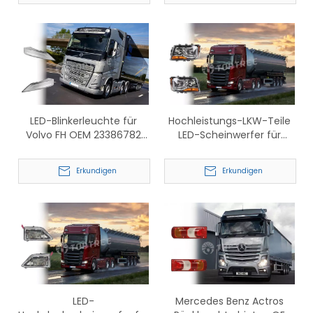
LED-Blinkerleuchte für
Hochleistungs-LKW-Teile
Volvo FH OEM 23386782
LED-Scheinwerfer für
23386781
Scania OEM 2655840
2655843
Erkundigen
Erkundigen
LED-
Mercedes Benz Actros