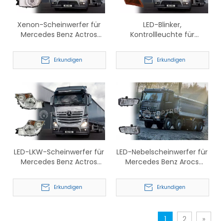
Xenon-Scheinwerfer für
LED-Blinker,
Mercedes Benz Actros
Kontrollleuchte für
9608200639 9608200739
Mercedes Benz Actros
9608201121 9608201021
Erkundigen
Erkundigen
LED-LKW-Scheinwerfer für
LED-Nebelscheinwerfer für
Mercedes Benz Actros
Mercedes Benz Arocs
9608200239 9608200339
9608202156 9608202256
Erkundigen
Erkundigen
1
2
»