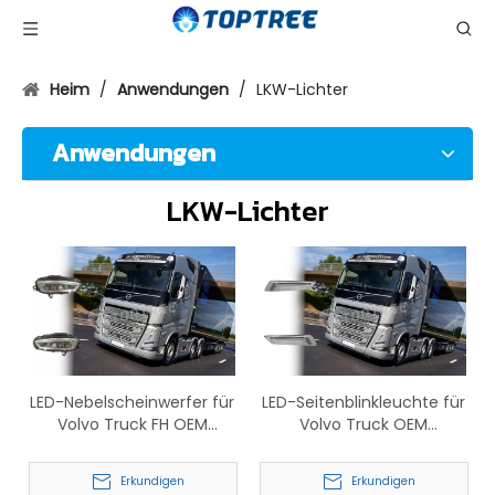
Heim
/
Anwendungen
/
LKW-Lichter
Anwendungen
LKW-Lichter
LED-Nebelscheinwerfer für
LED-Seitenblinkleuchte für
Volvo Truck FH OEM
Volvo Truck OEM
23752746 23752758
84389663 84389835
23752741 23752755
Erkundigen
Erkundigen